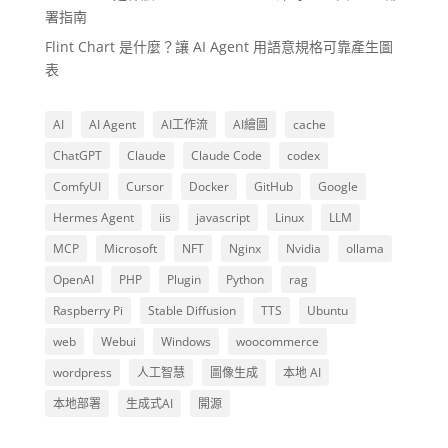
署指南
Flint Chart 是什麼？讓 AI Agent 用語意規格可靠產生圖
表
AI
AI Agent
AI工作流
AI繪圖
cache
ChatGPT
Claude
Claude Code
codex
ComfyUI
Cursor
Docker
GitHub
Google
Hermes Agent
iis
javascript
Linux
LLM
MCP
Microsoft
NFT
Nginx
Nvidia
ollama
OpenAI
PHP
Plugin
Python
rag
Raspberry Pi
Stable Diffusion
TTS
Ubuntu
web
Webui
Windows
woocommerce
wordpress
人工智慧
圖像生成
本地 AI
本地部署
生成式AI
開源