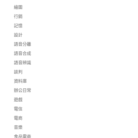
繪圖
行銷
記憶
設計
語音分離
語音合成
語音辨識
談判
資料庫
辦公日常
遊戲
電信
電商
音樂
食品電商