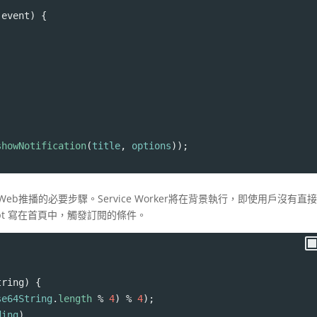
(
event
) {
showNotification
(
title
, 
options
));
現Web推播的必要步驟。Service Worker將在背景執行，即使用戶沒有直
ipt 寫在首頁中，觸發訂閱的條件。
tring
) {
se64String
.
length
%
4
) 
%
4
);
ding
)