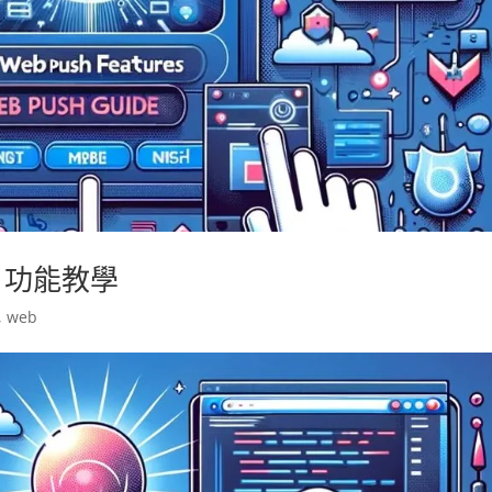
h 功能教學
,
web