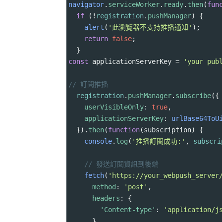
navigator
.
serviceWorker
.
ready
.
then
(
fun
if
 (
!
registration
.
pushManager
) {
alert
(
'此瀏覽器不支持推播通知'
);
return
false
;
  }
const
applicationServerKey
=
'your pub
// 訂閱推播
registration
.
pushManager
.
subscribe
({
userVisibleOnly
: 
true
,
applicationServerKey
: 
urlBase64ToU
  }).
then
(
function
(
subscription
) {
console
.
log
(
'推播訂閱成功:'
, 
subscri
// 發送訂閱資訊到後端
fetch
(
'https://your_webpush_server
method
: 
'post'
,
headers
: {
'Content-type'
: 
'application/j
      },