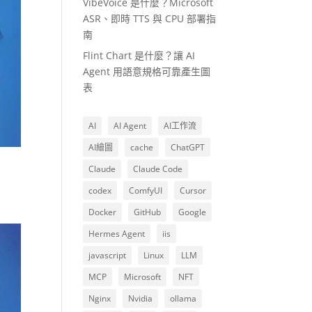
VibeVoice 是什麼？Microsoft
ASR、即時 TTS 與 CPU 部署指
南
Flint Chart 是什麼？讓 AI
Agent 用語意規格可靠產生圖
表
AI
AI Agent
AI工作流
AI繪圖
cache
ChatGPT
Claude
Claude Code
codex
ComfyUI
Cursor
Docker
GitHub
Google
Hermes Agent
iis
javascript
Linux
LLM
MCP
Microsoft
NFT
Nginx
Nvidia
ollama