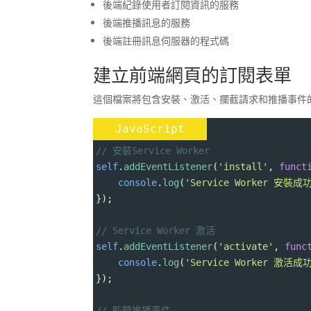
後端紀錄使用者訂閱資訊的服務
後端推播訊息的服務
後端註冊訊息伺服器的程式碼
建立前端網頁的訂閱表單
這個檔案將包含安裝、激活、攔截請求和推播事件
JavaScript
// 安裝Service Worker
self
.
addEventListener
(
'install'
, 
funct
console
.
log
(
'Service Worker 安裝成
});
// Service Worker 激活
self
.
addEventListener
(
'activate'
, 
func
console
.
log
(
'Service Worker 激活成
});
// 監聽推播事件