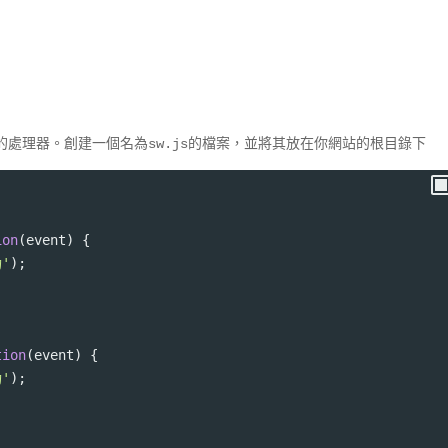
的處理器。創建一個名為
的檔案，並將其放在你網站的根目錄下
sw.js
ion
(
event
) {
功'
);
tion
(
event
) {
功'
);