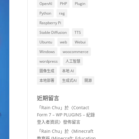
OpenAI
PHP
Plugin
Python
rag
Raspberry Pi
Stable Diffusion
TTS
Ubuntu
web
Webui
Windows
woocommerce
wordpress
人工智慧
圖像生成
本地 AI
本地部署
生成式AI
開源
近期留言
「
Rain Chu
」於〈
Contact
Form 7 – WP PLUGINS – 紀錄
登入者資訊
〉發佈留言
「
Rain Chu
」於〈
Minecraft
教育版 (Minecraft: Education