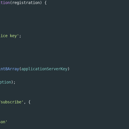
ction
(
registration
) {
lice key'
;
int8Array
(
applicationServerKey
)
ption
);
/subscribe'
, {
son'