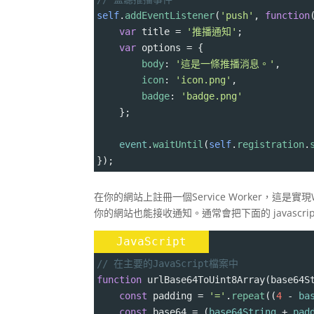
self
.
addEventListener
(
'push'
, 
function
var
title
=
'推播通知'
;
var
options
=
 {
body
: 
'這是一條推播消息。'
,
icon
: 
'icon.png'
,
badge
: 
'badge.png'
    };
event
.
waitUntil
(
self
.
registration
.
});
在你的網站上註冊一個Service Worker，這是實
你的網站也能接收通知。通常會把下面的 javascr
JavaScript
// 在主要的JavaScript檔案中
function
urlBase64ToUint8Array
(
base64S
const
padding
=
'='
.
repeat
((
4
-
ba
const
base64
=
 (
base64String
+
pad