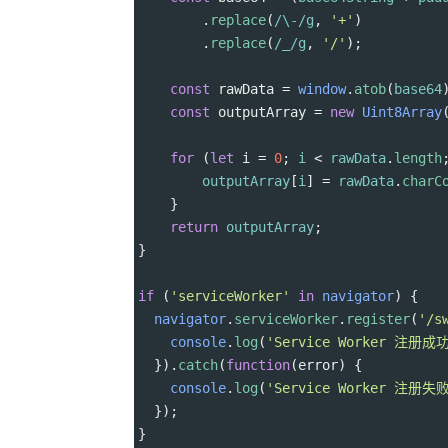
        .
replace
(
/\-/g
, 
'+'
)
        .
replace
(
/_/g
, 
'/'
);
const
rawData
=
window
.
atob
(
base64
const
outputArray
=
new
Uint8Array
for
 (
let
i
=
0
; 
i
<
rawData
.
length
outputArray
[
i
] 
=
rawData
.
charC
    }
return
outputArray
;
}
if
 (
'serviceWorker'
in
navigator
) {
navigator
.
serviceWorker
.
register
(
'/s
console
.
log
(
'Service Worker 注册成
  }).
catch
(
function
(
error
) {
console
.
log
(
'Service Worker 注册失
  });
}