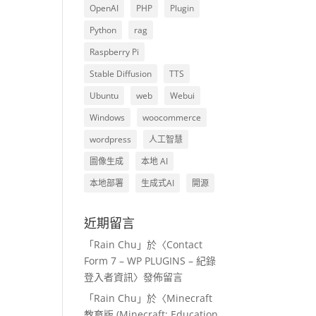
OpenAI
PHP
Plugin
Python
rag
Raspberry Pi
Stable Diffusion
TTS
Ubuntu
web
Webui
Windows
woocommerce
wordpress
人工智慧
圖像生成
本地 AI
本地部署
生成式AI
開源
近期留言
「
Rain Chu
」於〈
Contact
Form 7 – WP PLUGINS – 紀錄
登入者資訊
〉發佈留言
「
Rain Chu
」於〈
Minecraft
教育版 (Minecraft: Education