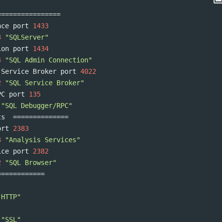
================
nce port 
1433
3
"SQLServer"
ion port 
1434
4
"SQL Admin Connection"
 Service Broker port 
4022
2
"SQL Service Broker"
PC port 
135
"SQL Debugger/RPC"
ts  
==============
ort 
2383
3
"Analysis Services"
ice port 
2382
2
"SQL Browser"
============
"HTTP"
"SSL"