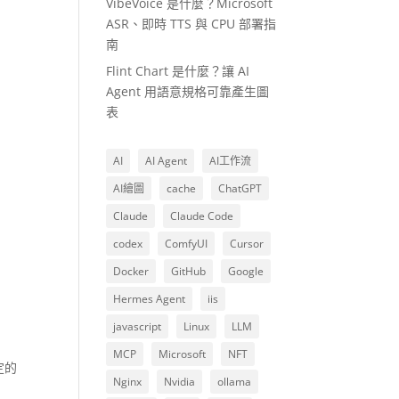
VibeVoice 是什麼？Microsoft
ASR、即時 TTS 與 CPU 部署指
南
Flint Chart 是什麼？讓 AI
Agent 用語意規格可靠產生圖
表
AI
AI Agent
AI工作流
AI繪圖
cache
ChatGPT
Claude
Claude Code
codex
ComfyUI
Cursor
Docker
GitHub
Google
Hermes Agent
iis
javascript
Linux
LLM
MCP
Microsoft
NFT
定的
Nginx
Nvidia
ollama