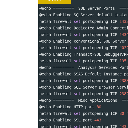
@echo 
=========
  SQL Server Ports  
===
@echo Enabling SQLServer default insta
netsh firewall 
set
 portopening TCP 
143
@echo Enabling Dedicated Admin Connect
netsh firewall 
set
 portopening TCP 
143
@echo Enabling conventional SQL Server
netsh firewall 
set
 portopening TCP 
402
@echo Enabling Transact-SQL Debugger/R
netsh firewall 
set
 portopening TCP 
135
@echo 
=========
  Analysis Services Por
@echo Enabling SSAS Default Instance p
netsh firewall 
set
 portopening TCP 
238
@echo Enabling SQL Server Browser Serv
netsh firewall 
set
 portopening TCP 
238
@echo 
=========
  Misc Applications  
==
@echo Enabling HTTP port 
80
netsh firewall 
set
 portopening TCP 
80
@echo Enabling SSL port 
443
netsh firewall 
set
 portopening TCP 
443