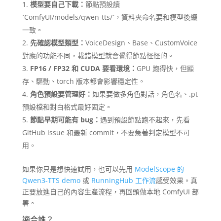
模型要自己下載：
節點預設讀
`ComfyUI/models/qwen-tts/`，資料夾命名要和模型後綴
一致。
先確認模型類型
：
VoiceDesign、Base、CustomVoice
對應的功能不同，載錯模型就會覺得節點怪怪的。
FP16 / FP32 和 CUDA 要看環境
：
GPU 跑得快，但顯
存、驅動、torch 版本都會影響穩定性。
角色預設要管理好
：
如果要做多角色對話，角色名、.pt
預設檔和對白格式最好固定。
節點早期可能有 bug
：
遇到預設節點跑不起來，先看
GitHub issue 和最新 commit，不要急著判定模型不可
用。
如果你只是想快速試用，也可以先用
ModelScope 的
Qwen3-TTS demo
或
RunningHub 工作流
感受效果。真
正要放進自己的內容生產流程，再回頭做本地 ComfyUI 部
署。
適合誰？