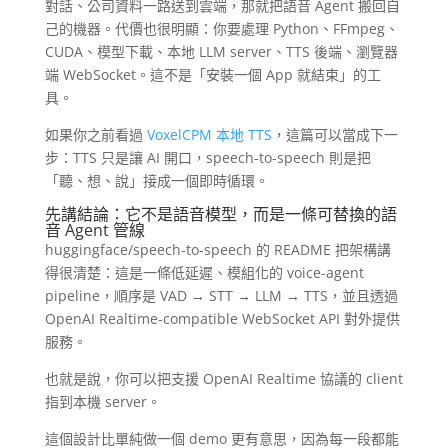
對話、公司資料一路送到雲端，那就把語音 Agent 搬回自
己的機器。代價也很明顯：你要處理 Python、FFmpeg、
CUDA、模型下載、本地 LLM server、TTS 後端、瀏覽器
端 WebSocket。這不是「安裝一個 App 就結束」的工
具。
如果你之前看過
VoxelCPM 本地 TTS
，這篇可以當成下一
步：TTS 只是讓 AI 開口，speech-to-speech 則是把
「聽、想、說」接成一個即時循環。
先講結論：它不是語音模型，而是一條可替換的語
音 Agent 管線
huggingface/speech-to-speech 的 README 把架構講
得很清楚：這是一條低延遲、模組化的 voice-agent
pipeline，順序是 VAD → STT → LLM → TTS，並且透過
OpenAI Realtime-compatible WebSocket API 對外提供
服務。
也就是說，你可以把支援 OpenAI Realtime 協議的 client
指到本機 server。
這個設計比單純做一個 demo 更有意思，因為每一段都能