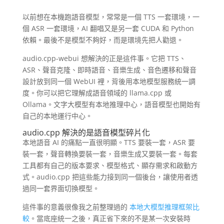
以前想在本機跑語音模型，常常是一個 TTS 一套環境，一
個 ASR 一套環境，AI 翻唱又是另一套 CUDA 和 Python
依賴。最後不是模型不夠好，而是環境先把人勸退。
audio.cpp-webui 想解決的正是這件事。它把 TTS、
ASR、聲音克隆、即時語音、音樂生成、音色遷移和聲音
設計放到同一個 WebUI 裡，背後用本地模型服務統一調
度。你可以把它理解成語音領域的 llama.cpp 或
Ollama。文字大模型有本地推理中心，語音模型也開始有
自己的本地運行中心。
audio.cpp 解決的是語音模型碎片化
本地語音 AI 的痛點一直很明顯。TTS 要裝一套，ASR 要
裝一套，聲音轉換要裝一套，音樂生成又要裝一套。每套
工具都有自己的版本要求、模型格式、顯存需求和啟動方
式。audio.cpp 把這些能力接到同一個後台，讓使用者透
過同一套界面切換模型。
這件事的意義很像我之前整理過的
本地大模型推理框架比
較
。當底座統一之後，真正省下來的不是某一次安裝時