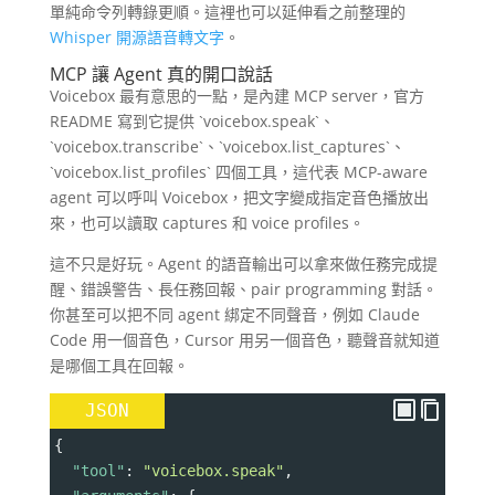
單純命令列轉錄更順。這裡也可以延伸看之前整理的
Whisper 開源語音轉文字
。
MCP 讓 Agent 真的開口說話
Voicebox 最有意思的一點，是內建 MCP server，官方
README 寫到它提供 `voicebox.speak`、
`voicebox.transcribe`、`voicebox.list_captures`、
`voicebox.list_profiles` 四個工具，這代表 MCP-aware
agent 可以呼叫 Voicebox，把文字變成指定音色播放出
來，也可以讀取 captures 和 voice profiles。
這不只是好玩。Agent 的語音輸出可以拿來做任務完成提
醒、錯誤警告、長任務回報、pair programming 對話。
你甚至可以把不同 agent 綁定不同聲音，例如 Claude
Code 用一個音色，Cursor 用另一個音色，聽聲音就知道
是哪個工具在回報。
JSON
{
"tool"
: 
"voicebox.speak"
,