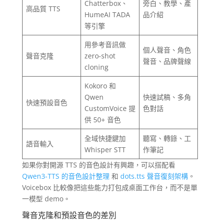
Chatterbox、
旁白、教學、產
高品質 TTS
HumeAI TADA
品介紹
等引擎
用參考音訊做
個人聲音、角色
聲音克隆
zero-shot
聲音、品牌聲線
cloning
Kokoro 和
Qwen
快速試稿、多角
快速預設音色
CustomVoice 提
色對話
供 50+ 音色
全域快捷鍵加
聽寫、轉錄、工
語音輸入
Whisper STT
作筆記
如果你對開源 TTS 的音色設計有興趣，可以搭配看
Qwen3-TTS 的音色設計整理
和
dots.tts 聲音復刻架構
。
Voicebox 比較像把這些能力打包成桌面工作台，而不是單
一模型 demo。
聲音克隆和預設音色的差別