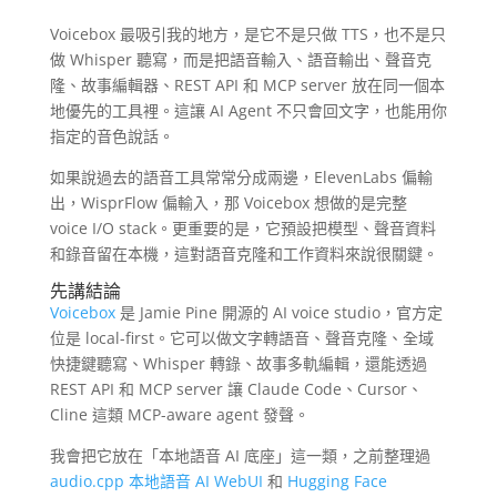
Voicebox 最吸引我的地方，是它不是只做 TTS，也不是只
做 Whisper 聽寫，而是把語音輸入、語音輸出、聲音克
隆、故事編輯器、REST API 和 MCP server 放在同一個本
地優先的工具裡。這讓 AI Agent 不只會回文字，也能用你
指定的音色說話。
如果說過去的語音工具常常分成兩邊，ElevenLabs 偏輸
出，WisprFlow 偏輸入，那 Voicebox 想做的是完整
voice I/O stack。更重要的是，它預設把模型、聲音資料
和錄音留在本機，這對語音克隆和工作資料來說很關鍵。
先講結論
Voicebox
是 Jamie Pine 開源的 AI voice studio，官方定
位是 local-first。它可以做文字轉語音、聲音克隆、全域
快捷鍵聽寫、Whisper 轉錄、故事多軌編輯，還能透過
REST API 和 MCP server 讓 Claude Code、Cursor、
Cline 這類 MCP-aware agent 發聲。
我會把它放在「本地語音 AI 底座」這一類，之前整理過
audio.cpp 本地語音 AI WebUI
和
Hugging Face