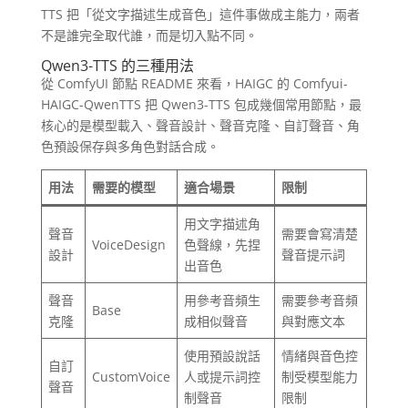
TTS 把「從文字描述生成音色」這件事做成主能力，兩者
不是誰完全取代誰，而是切入點不同。
Qwen3-TTS 的三種用法
從 ComfyUI 節點 README 來看，HAIGC 的 Comfyui-
HAIGC-QwenTTS 把 Qwen3-TTS 包成幾個常用節點，最
核心的是模型載入、聲音設計、聲音克隆、自訂聲音、角
色預設保存與多角色對話合成。
用法
需要的模型
適合場景
限制
用文字描述角
聲音
需要會寫清楚
VoiceDesign
色聲線，先捏
設計
聲音提示詞
出音色
聲音
用參考音頻生
需要參考音頻
Base
克隆
成相似聲音
與對應文本
使用預設說話
情緒與音色控
自訂
CustomVoice
人或提示詞控
制受模型能力
聲音
制聲音
限制