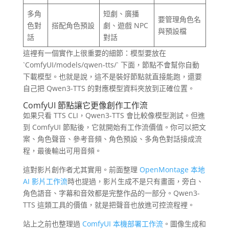
多角
短劇、廣播
要管理角色名
色對
搭配角色預設
劇、遊戲 NPC
與預設檔
話
對話
這裡有一個實作上很重要的細節：模型要放在
`ComfyUI/models/qwen-tts/` 下面，節點不會幫你自動
下載模型。也就是說，這不是裝好節點就直接能跑，還要
自己把 Qwen3-TTS 的對應模型資料夾放到正確位置。
ComfyUI 節點讓它更像創作工作流
如果只看 TTS CLI，Qwen3-TTS 會比較像模型測試。但進
到 ComfyUI 節點後，它就開始有工作流價值。你可以把文
案、角色聲音、參考音頻、角色預設、多角色對話接成流
程，最後輸出可用音頻。
這對影片創作者尤其實用。前面整理
OpenMontage 本地
AI 影片工作流
時也提過，影片生成不是只有畫面，旁白、
角色語音、字幕和音效都是完整作品的一部分。Qwen3-
TTS 這類工具的價值，就是把聲音也放進可控流程裡。
站上之前也整理過
ComfyUI 本機部署工作流
。圖像生成和