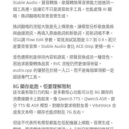
Stable Audio、聲音轉換、歌聲轉換等音樂能力放進同一
個工具裡。這讓它不只是語音助手工具，也能處理 AI 翻
唱、換詞翻唱和背景音樂生成。
換詞翻唱的流程大致是先上傳原曲，讓模型分析歌曲風格
與曲譜資訊，再填入原曲歌詞和新歌詞。若新詞唱不準，
可以調 Flow Edit 參數，常見測試區間是 0.7 到 0.9。若只
是要背景音樂，Stable Audio 會比 ACE-Step 更穩一些。
音色遷移則是保持內容和語氣，把聲音換成另一種音色。
若追求歌聲轉換品質，RVC 流程仍然更值得保留。
audio.cpp 的優勢在於統一入口，而不是每個單項都一定
超過專門工具。
8G 顯存能跑，但要理解限制
這次最有吸引力的點，是多數核心功能可以在 8G 顯存的
消費級顯卡上跑起來。像 Qwen3-TTS、Qwen3-ASR、部
分 TTS 和 ASR 模型，對顯存要求相對友善。VibeVoice 合
成長文本時，顯存也能控制在 7G 左右。
但這不代表所有模型都能在低配機器上順跑。音樂生成、