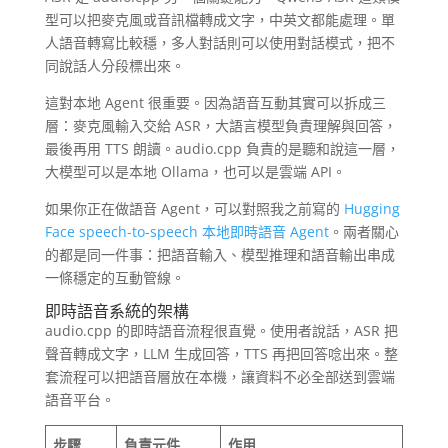
型可以把麥克風或音訊檔轉成文字，中英文都能處理。單
人語音轉寫比較穩，多人對話則可以使用對話模式，把不
同說話人分段標出來。
這對本地 Agent 很重要。因為語音互動其實可以拆成三
層：麥克風輸入交給 ASR，大語言模型負責理解與回答，
最後再用 TTS 朗讀。audio.cpp 負責的是聽和說這一層，
大模型可以是本地 Ollama，也可以是雲端 API。
如果你正在做語音 Agent，可以對照我之前寫的
Hugging
Face speech-to-speech 本地即時語音 Agent
。兩者關心
的都是同一件事：把語音輸入、模型推理和語音輸出串成
一條穩定的互動管線。
即時語音系統的架構
audio.cpp 的即時語音流程很直覺。使用者說話，ASR 把
聲音轉成文字，LLM 生成回答，TTS 再把回答唸出來。整
套流程可以把語音層放在本機，讓資料不必全部送到雲端
語音平台。
步驟
負責元件
作用