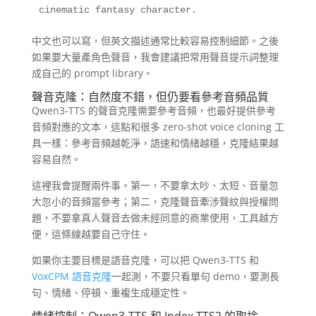
cinematic fantasy character.
中文也可以寫，但英文描述通常比較容易控制細節。之後
如果要大量產角色聲音，我會建議把常用聲音提示詞整理
成自己的 prompt library。
聲音克隆：自然度不錯，但仍要看參考音頻品質
Qwen3-TTS 的聲音克隆需要參考音頻，也最好提供參考
音頻對應的文本，這點和很多 zero-shot voice cloning 工
具一樣：參考音頻越乾淨，語速和情緒越穩，克隆結果越
容易自然。
這裡我會提醒兩件事。第一，不要拿太吵、太短、音量忽
大忽小的音頻當參考；第二，克隆聲音牽涉聲紋與授權問
題，不要拿真人聲音去做未經同意的商業使用，工具越方
便，這條線越要自己守住。
如果你主要目標是語音克隆，可以把 Qwen3-TTS 和
VoxCPM 語音克隆
一起測，不要只看單句 demo，要測長
句、情緒、停頓、重複生成穩定性。