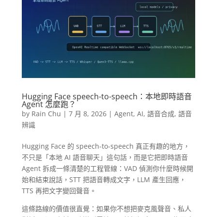
Hugging Face speech-to-speech：本地即時語音
Agent 怎麼跑？
by
Rain Chu
|
7 月 8, 2026
|
Agent
,
AI
,
語音合成
,
語音
辨識
Hugging Face 的 speech-to-speech 真正有趣的地方，
不只是「本地 AI 語音聊天」這句話，而是它把即時語音
Agent 拆成一條清楚的工程管線：VAD 偵測你什麼時候開
始和結束說話，STT 把語音轉成文字，LLM 產生回應，
TTS 再把文字變回聲音。
這條路線的價值很直覺：如果你不想把麥克風聲音、私人