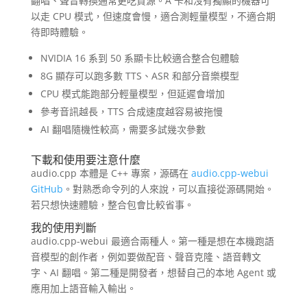
翻唱、聲音轉換通常更吃資源。A 卡和沒有獨顯的機器可
以走 CPU 模式，但速度會慢，適合測輕量模型，不適合期
待即時體驗。
NVIDIA 16 系到 50 系顯卡比較適合整合包體驗
8G 顯存可以跑多數 TTS、ASR 和部分音樂模型
CPU 模式能跑部分輕量模型，但延遲會增加
參考音訊越長，TTS 合成速度越容易被拖慢
AI 翻唱隨機性較高，需要多試幾次參數
下載和使用要注意什麼
audio.cpp 本體是 C++ 專案，源碼在
audio.cpp-webui
GitHub
。對熟悉命令列的人來說，可以直接從源碼開始。
若只想快速體驗，整合包會比較省事。
我的使用判斷
audio.cpp-webui 最適合兩種人。第一種是想在本機跑語
音模型的創作者，例如要做配音、聲音克隆、語音轉文
字、AI 翻唱。第二種是開發者，想替自己的本地 Agent 或
應用加上語音輸入輸出。