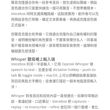
聲音克隆適合你有一段參考音訊，想生成相似聲線。預設
音色適合你只是要快速找一個可用聲音，不想準備樣本。
Voicebox 同時支援兩種路線，這點很實用。創作者可以先
用預設音色打草稿，確定文本節奏後，再換成克隆音色做
正式版本。
但聲音克隆也有界線。它很適合克隆你自己擁有權利的聲
音，或明確授權的角色聲音。不要拿來模仿名人、同事或
客戶聲音做未授權內容。語音模型越容易使用，倫理和授
權越要先想清楚。
Whisper 聽寫補上輸入端
Voicebox 的另一半是輸入。它用 OpenAI Whisper 做
speech-to-text，支援全域 dictation hotkey、push-to-
talk 和 toggle mode。macOS 上可以把轉錄結果直接貼
到目前焦點文字欄位，這會讓它接近一個本地版語音輸入
法。
Whisper 對長音訊和技術內容一直很適合。如果你常做訪
談、會議紀錄、口述筆記，Voicebox 把 captures、
replay、re-transcribe、refine 放在同一個介面裡，會比