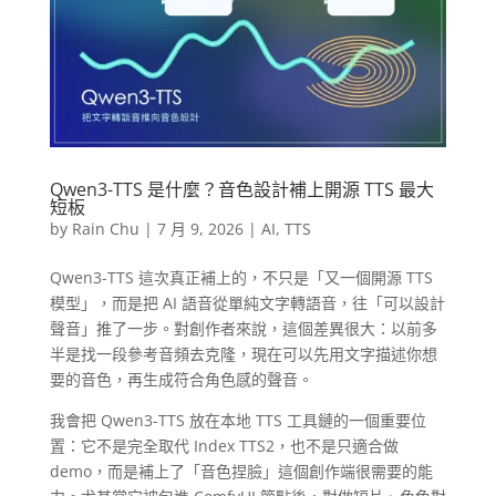
Qwen3-TTS 是什麼？音色設計補上開源 TTS 最大
短板
by
Rain Chu
|
7 月 9, 2026
|
AI
,
TTS
Qwen3-TTS 這次真正補上的，不只是「又一個開源 TTS
模型」，而是把 AI 語音從單純文字轉語音，往「可以設計
聲音」推了一步。對創作者來說，這個差異很大：以前多
半是找一段參考音頻去克隆，現在可以先用文字描述你想
要的音色，再生成符合角色感的聲音。
我會把 Qwen3-TTS 放在本地 TTS 工具鏈的一個重要位
置：它不是完全取代 Index TTS2，也不是只適合做
demo，而是補上了「音色捏臉」這個創作端很需要的能