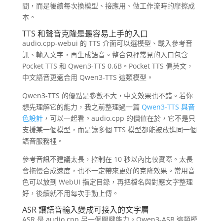
間，而是後續每次換模型、接應用、做工作流時的摩擦成
本。
TTS 和聲音克隆是最容易上手的入口
audio.cpp-webui 的 TTS 介面可以選模型、載入參考音
訊、輸入文字，再生成語音。整合包裡常見的入口包含
Pocket TTS 和 Qwen3-TTS 0.6B。Pocket TTS 偏英文，
中文語音更適合用 Qwen3-TTS 這類模型。
Qwen3-TTS 的優點是參數不大，中文效果也不錯。若你
想先理解它的能力，我之前整理過一篇
Qwen3-TTS 與音
色設計
，可以一起看。audio.cpp 的價值在於，它不是只
支援某一個模型，而是讓多個 TTS 模型都能被放進同一個
語音服務裡。
參考音訊不建議太長，控制在 10 秒以內比較實際。太長
會拖慢合成速度，也不一定帶來更好的克隆效果。常用音
色可以放到 WebUI 指定目錄，再把檔名與對應文字整理
好，後續就不用每次手動上傳。
ASR 讓語音輸入變成可接入的文字層
ASR 是 audio.cpp 另一個關鍵能力。Qwen3-ASR 這類模