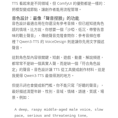
TTS 看起來是不同領域，但 ComfyUI 的優勢都是一樣的：
把模型變成節點，讓創作者能用流程管理。
音色設計：最像「聲音捏臉」的功能
音色設計最適合用在你還沒有參考音頻，但已經知道角色
感的情境。比方說，你想要一個「沙啞、低沉、帶警告意
味的戰士聲音」，傳統聲音克隆會問你：參考音頻在哪
裡？Qwen3-TTS 的 VoiceDesign 則是讓你先用文字描述
聲音。
這對角色型內容很關鍵。短劇、遊戲、動畫、解說頻道，
都常常不是缺一個真實人聲，而是缺一個「符合角色設
定」的聲音。音色設計讓 TTS 從工具變成創作材料，這是
我覺得 Qwen3-TTS 最值得測的地方。
但提示詞也會變成新門檻。你不能只寫「好聽的聲音」，
最好描述清楚年齡、性別、音域、情緒、語速、質感、場
景。例如：
A deep, raspy middle-aged male voice, slow 
pace, serious and threatening tone, 