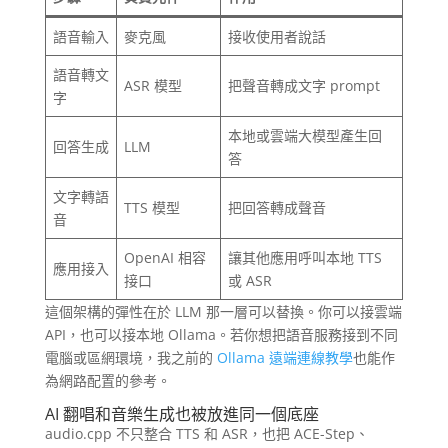
語音輸入
麥克風
接收使用者說話
語音轉文
ASR 模型
把聲音轉成文字 prompt
字
本地或雲端大模型產生回
回答生成
LLM
答
文字轉語
TTS 模型
把回答轉成聲音
音
OpenAI 相容
讓其他應用呼叫本地 TTS
應用接入
接口
或 ASR
這個架構的彈性在於 LLM 那一層可以替換。你可以接雲端
API，也可以接本地 Ollama。若你想把語音服務接到不同
電腦或區網環境，我之前的
Ollama 遠端連線教學
也能作
為網路配置的參考。
AI 翻唱和音樂生成也被放進同一個底座
audio.cpp 不只整合 TTS 和 ASR，也把 ACE-Step、