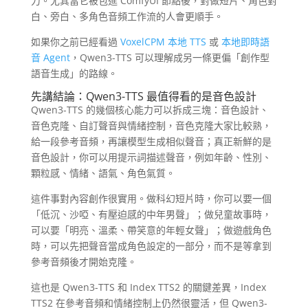
力。尤其當它被包進 ComfyUI 節點後，對做短片、角色對
白、旁白、多角色音頻工作流的人會更順手。
如果你之前已經看過
VoxelCPM 本地 TTS
或
本地即時語
音 Agent
，Qwen3-TTS 可以理解成另一條更偏「創作型
語音生成」的路線。
先講結論：Qwen3-TTS 最值得看的是音色設計
Qwen3-TTS 的幾個核心能力可以拆成三塊：音色設計、
音色克隆、自訂聲音與情緒控制，音色克隆大家比較熟，
給一段參考音頻，再讓模型生成相似聲音；真正新鮮的是
音色設計，你可以用提示詞描述聲音，例如年齡、性別、
顆粒感、情緒、語氣、角色氣質。
這件事對內容創作很實用。做科幻短片時，你可以要一個
「低沉、沙啞、有壓迫感的中年男聲」；做兒童故事時，
可以要「明亮、溫柔、帶笑意的年輕女聲」；做遊戲角色
時，可以先把聲音當成角色設定的一部分，而不是等拿到
參考音頻後才開始克隆。
這也是 Qwen3-TTS 和 Index TTS2 的關鍵差異，Index
TTS2 在參考音頻和情緒控制上仍然很靈活，但 Qwen3-